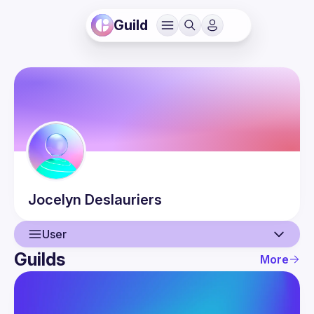
Guild
Jocelyn
Deslauriers
User
Guilds
More
User
Events