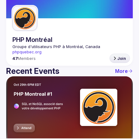
Guilds
PHP Montréal
Groupe d'utilisateurs PHP à Montréal, Canada
phpquebec.org
47
Members
Join
Recent Events
More