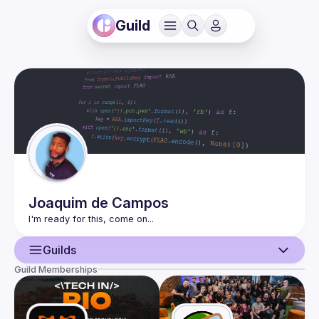
Guild
Joaquim
de Campos
I'm 
ready
 for this, come 
on
...
Guilds
Guild Memberships
User
Guilds