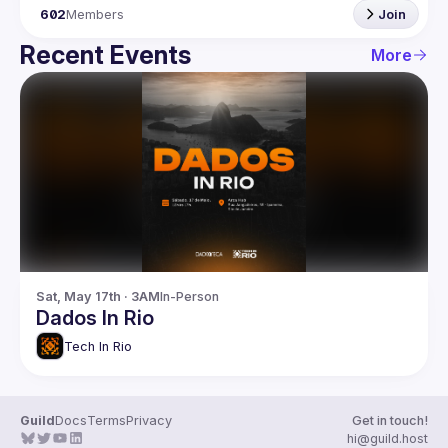
602
Members
Join
Recent Events
More
Sat, May 17th · 3AM
In-Person
Dados In Rio
Tech In Rio
Guild
Docs
Terms
Privacy
Get in touch!
hi@guild.host