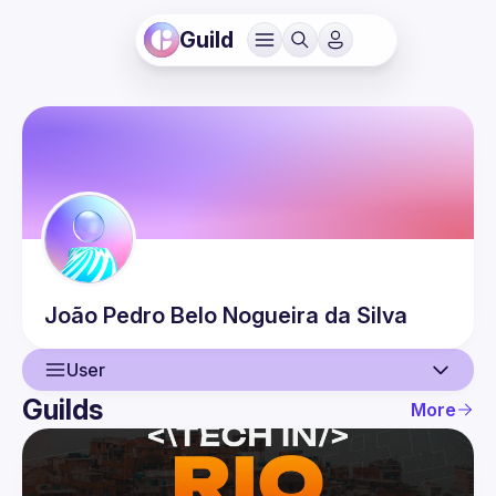
Guild
João Pedro
Belo Nogueira da Silva
User
Guilds
More
User
Events