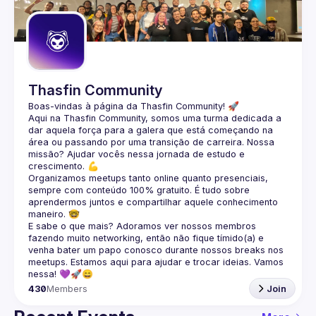
Guilds
Thasfin Community
Boas-vindas à página da 
Thasfin Community
! 🚀
Aqui na Thasfin Community, somos uma turma dedicada a 
dar aquela força para a galera que está 
começando na 
área ou passando por uma transição de carreira
. Nossa 
missão? Ajudar vocês nessa jornada de estudo e 
crescimento. 💪
Organizamos 
meetups tanto online quanto presenciais
, 
sempre com conteúdo 
100% gratuito.
 É tudo sobre 
aprendermos juntos e compartilhar aquele conhecimento 
maneiro. 🤓
E sabe o que mais? Adoramos ver nossos membros 
fazendo muito 
networking
, então não fique tímido(a) e 
venha bater um papo conosco durante nossos breaks nos 
meetups. Estamos aqui para ajudar e trocar ideias. Vamos 
nessa! 💜🚀😄
430
Members
Join