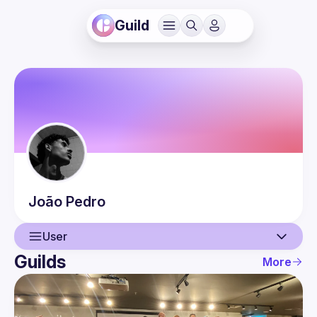
Guild
João
Pedro
User
Guilds
More
User
Events