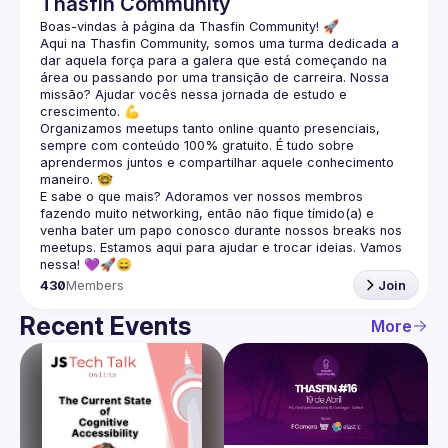
Thasfin Community
Boas-vindas à página da 
Thasfin Community
! 🚀
Aqui na Thasfin Community, somos uma turma dedicada a 
dar aquela força para a galera que está 
começando na 
área ou passando por uma transição de carreira
. Nossa 
missão? Ajudar vocês nessa jornada de estudo e 
crescimento. 💪
Organizamos 
meetups tanto online quanto presenciais
, 
sempre com conteúdo 
100% gratuito.
 É tudo sobre 
aprendermos juntos e compartilhar aquele conhecimento 
maneiro. 🤓
E sabe o que mais? Adoramos ver nossos membros 
fazendo muito 
networking
, então não fique tímido(a) e 
venha bater um papo conosco durante nossos breaks nos 
meetups. Estamos aqui para ajudar e trocar ideias. Vamos 
nessa! 💜🚀😄
430
Members
Join
Recent Events
More