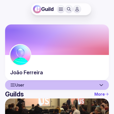
Guild
João
Ferreira
User
Guilds
More
User
Events