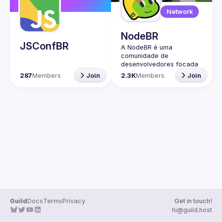
Guilds
Network
NodeBR
JSConfBR
A NodeBR é uma 
comunidade de 
desenvolvedores focada 
na linguagem de 
287
Members
Join
2.3K
Members
Join
programação JavaScript 
e no ambiente de 
execução Node.js. Ela foi 
criada com o objetivo de 
reunir programadores 
brasileiros interessados 
em compartilhar 
conhecimentos, trocar 
experiências e fortalecer 
a comunidade de 
desenvolvedores em 
torno dessas tecnologias. 
🟢 Faça parte da nossa 
comunidade no Discord ->
Guild
Docs
Terms
Privacy
Get in touch!
https://discord.gg/rbNpcC
hi@guild.host
u4