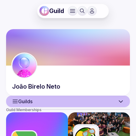
Guild
João
Birelo Neto
Guilds
Guild Memberships
User
Events