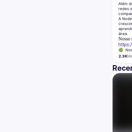
Além d
redes s
A Node
crescim
aprende
Nosso s
https
🟢  Nos
2.3K
M
Recen