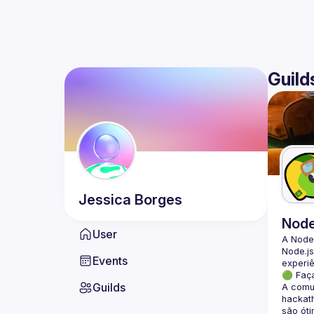
Guild
Jessica
Borges
Nod
User
A Node
Node.js
Events
🟢 Faç
Guilds
A comun
hackath