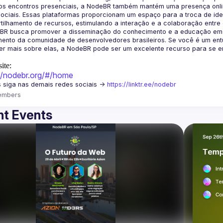
os encontros presenciais, a NodeBR também mantém uma presença online
ociais. Essas plataformas proporcionam um espaço para a troca de idei
BR busca promover a disseminação do conhecimento e a educação em Jav
ento da comunidade de desenvolvedores brasileiros. Se você é um entu
r mais sobre elas, a NodeBR pode ser um excelente recurso para se env
ite:
://nodebr.org/#/home
 siga nas demais redes sociais -> 
https://linktr.ee/nodebr
embers
t Events