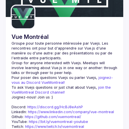
Guilds
Vue Montréal
Groupe pour toute personne intéressée par Vuejs. Les 
rencontres ont pour but d'apprendre sur Vue.js d'une 
manière ou d'une autre: par des présentations ou par de 
Group for anyone interested with Vuejs. Meetups will 
involve learning about Vue.js in one way or another: through 
Pour poser des questions Vuejs ou parler Vuejs, 
joignez-
vous au Discord VueMontreal! 
To ask Vuejs questions or just chat about Vuejs, 
join the 
VueMontreal Discord channel! 
Joignez-nous! Join us :) 
Discord: 
https://discord.gg/HcBJ8eAshP
LinkedIn: 
https://www.linkedin.com/company/vue-montreal
Github: 
https://github.com/vuemontreal/
YouTube: 
https://bit.ly/vuemontreal-youtube
Twitch: 
https://www.twitch.tv/vuemontreal