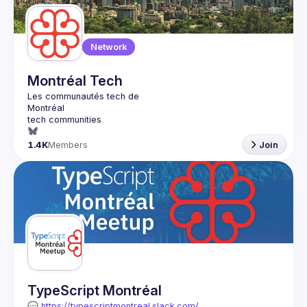
Network
Montréal Tech
1.4K
Members
Join
TypeScript Montréal
💬 
https://typescriptmontreal.slack.com/