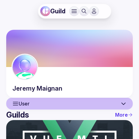
Guild
Jeremy
Maignan
User
Guilds
More
User
Events