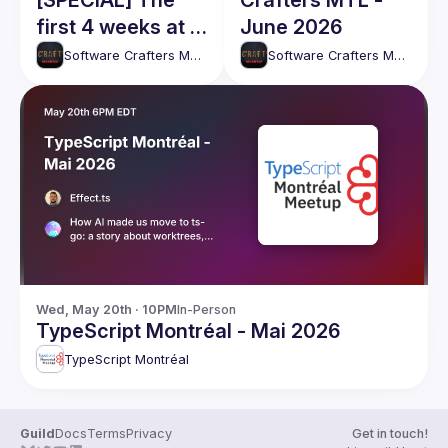
[SPECIAL] The
Crafters MTL -
first 4 weeks at a
June 2026
new job with AI
Software Crafters Montréal
Software Crafters Montréal
Wed, May 20th · 10PM
In-Person
TypeScript Montréal - Mai 2026
TypeScript Montréal
Guild
Docs
Terms
Privacy
Get in touch!