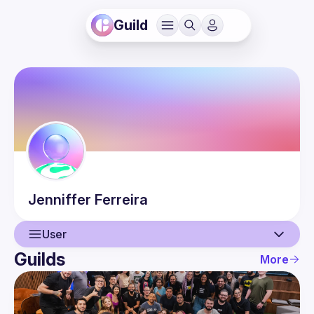
Guild
Jenniffer
Ferreira
User
Guilds
More
User
Events