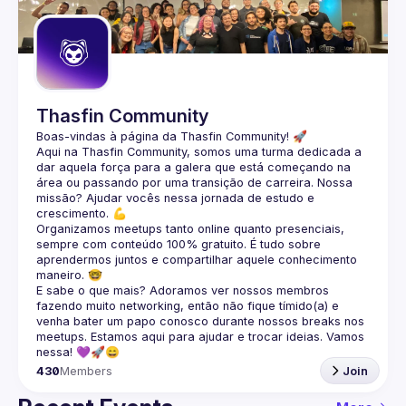
Guilds
Thasfin Community
Boas-vindas à página da 
Thasfin Community
! 🚀
Aqui na Thasfin Community, somos uma turma dedicada a 
dar aquela força para a galera que está 
começando na 
área ou passando por uma transição de carreira
. Nossa 
missão? Ajudar vocês nessa jornada de estudo e 
crescimento. 💪
Organizamos 
meetups tanto online quanto presenciais
, 
sempre com conteúdo 
100% gratuito.
 É tudo sobre 
aprendermos juntos e compartilhar aquele conhecimento 
maneiro. 🤓
E sabe o que mais? Adoramos ver nossos membros 
fazendo muito 
networking
, então não fique tímido(a) e 
venha bater um papo conosco durante nossos breaks nos 
meetups. Estamos aqui para ajudar e trocar ideias. Vamos 
nessa! 💜🚀😄
430
Members
Join