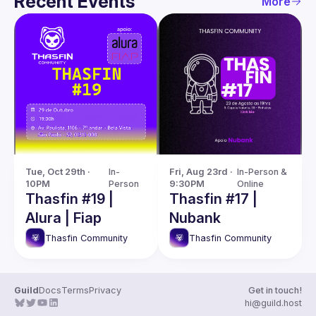
Recent Events
More
Tue, Oct 29th · 
In-
Fri, Aug 23rd · 
In-Person & 
10PM
Person
9:30PM
Online
Thasfin #19 |
Thasfin #17 |
Alura | Fiap
Nubank
Thasfin Community
Thasfin Community
Guild
Docs
Terms
Privacy
Get in touch!
hi@guild.host