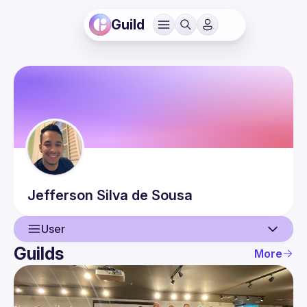
Guild
Jefferson
Silva de Sousa
User
Guilds
More
User
Events