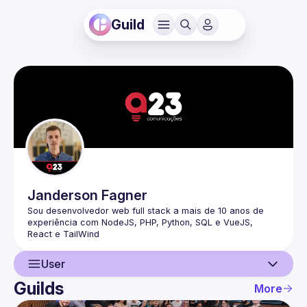
Guild
Janderson
Fagner
Sou desenvolvedor web full stack a mais de 10 anos de 
experiência com NodeJS, PHP, Python, SQL e VueJS, 
User
Guilds
More
User