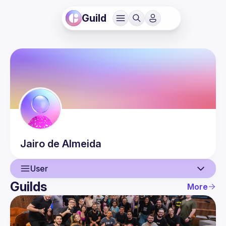
Guild
Jairo
de Almeida
User
Guilds
More
User
Guilds