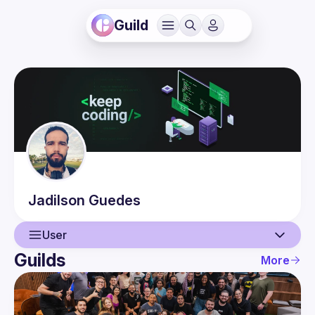
Guild
Jadilson
Guedes
User
Guilds
More
User
Guilds