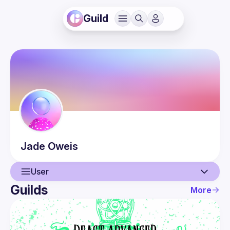
Guild
Jade
Oweis
User
Guilds
More
User
Events