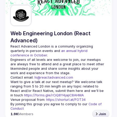
Guilds
Web Engineering London (React
Advanced)
React Advanced London
 is a community organizing 
quarterly in-person events and 
an annual hybrid 
conference in October
.
Engineers of all levels are welcome to join, our meetups 
are always free to attend and a great place to meet other 
likeminded people and share some insights about your 
Contact email: 
hi@reactadvanced.com
Want to give a talk at our next meetup?
 We welcome talk 
ranging from 5 to 20 min length on any topic related to 
React and/or React Native, submit them here and we'll be 
in touch 
https://forms.gle/rCiQ8Y4jajiC8AHMA
Venue proposal from: 
https://shorturl.at/FOT34
By joining this group you agree to comply to our 
Code of 
Conduct
1.9K
Members
Join