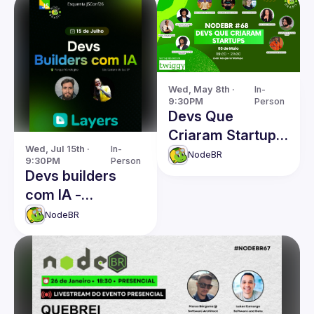
Wed, May 8th · 
In-
9:30PM
Person
Devs Que
Criaram Startups
Wed, Jul 15th · 
In-
🚀
NodeBR
9:30PM
Person
Devs builders
com IA -
Esquenta
NodeBR
JSConfBR