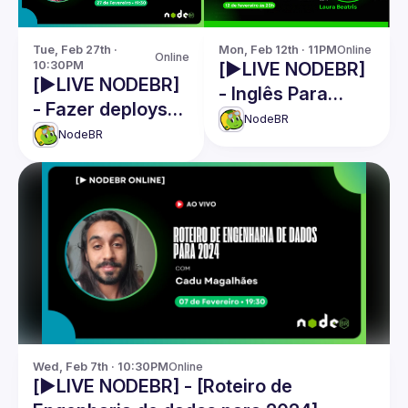
Tue, Feb 27th · 
Mon, Feb 12th · 11PM
Online
Online
10:30PM
[▶️LIVE NODEBR]
[▶️LIVE NODEBR]
- Inglês Para
- Fazer deploys
Mercado De
NodeBR
na sexta sem
NodeBR
Desenvolvimento
medo
- Laura Beatris
Wed, Feb 7th · 10:30PM
Online
[▶️LIVE NODEBR] - [Roteiro de