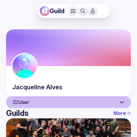
Guild
Jacqueline
Alves
User
Guilds
More
User
Events