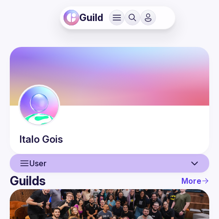
Guild
Italo
Gois
User
Guilds
More
User
Guilds