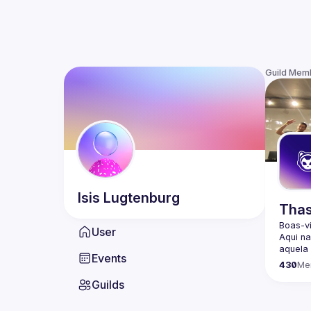
Guild Mem
Isis
Lugtenburg
Thas
Boas-v
User
Aqui n
aquela 
Events
passan
430
Me
Ajudar
Guilds
Organi
com co
e comp