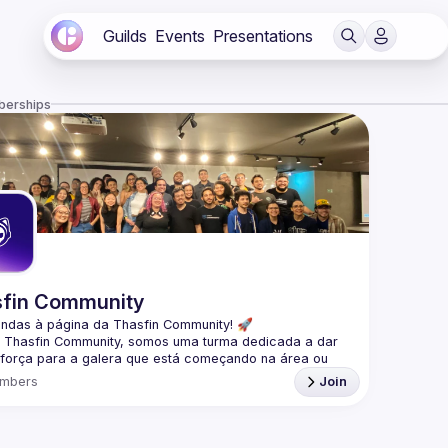
Guilds
Events
Presentations
berships
fin Community
indas à página da 
Thasfin Community
! 🚀
a Thasfin Community, somos uma turma dedicada a dar 
força para a galera que está 
começando na área ou 
do por uma transição de carreira
. Nossa missão? 
mbers
Join
 vocês nessa jornada de estudo e crescimento. 💪
zamos 
meetups tanto online quanto presenciais
, sempre 
nteúdo 
100% gratuito.
 É tudo sobre aprendermos juntos 
artilhar aquele conhecimento maneiro. 🤓