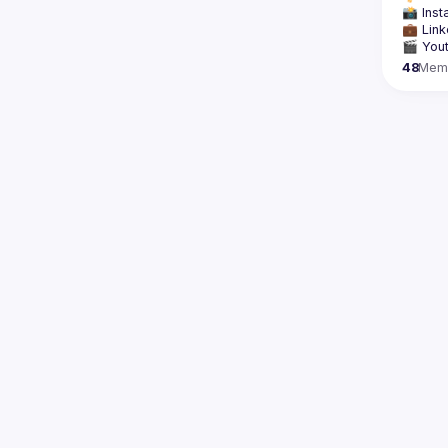
📸 Inst
💼 Link
🎬 Yout
48
Mem