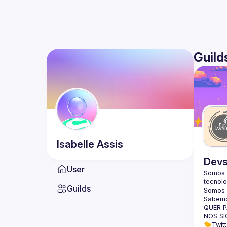
Guild
Isabelle
Assis
Devs
User
Somos 
tecnolo
Guilds
Somos m
Sabemo
QUER P
NOS SI
🐤Twitt