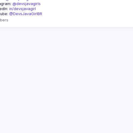
agram: 
@devsjavagirls
edIn: 
in/devsjavagirl
ube: 
@DevsJavaGirlBR
bers