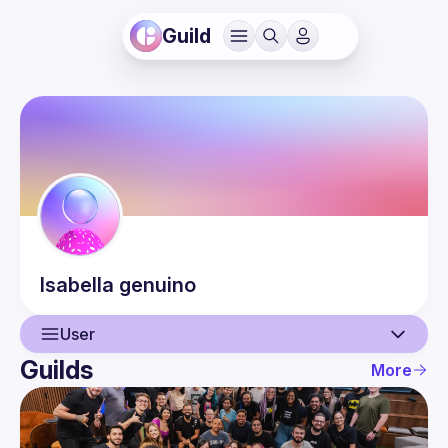
Guild
Isabella
genuino
User
Guilds
More
User
Events