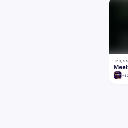
Thu, Se
Meet
Hac