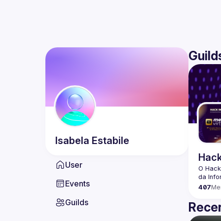
Guild
Isabela
Estabile
Hack
User
O Hack
Events
407
Me
Guilds
Recen