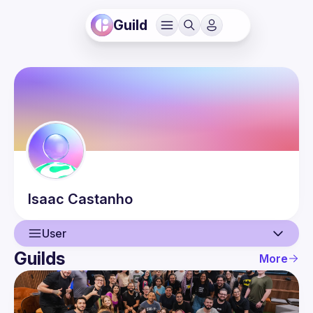
Guild
Isaac
Castanho
User
Guilds
More
User
Events