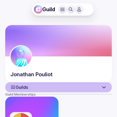
Guild
Jonathan
Pouliot
Guilds
Guild Memberships
User
Guilds