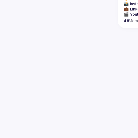
📸 Inst
💼 Link
🎬 Yout
48
Mem