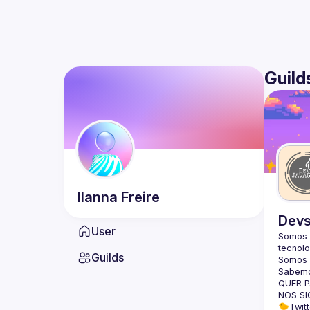
Guild
Ilanna
Freire
Devs
User
Somos 
tecnolo
Guilds
Somos m
Sabemo
QUER P
NOS SI
🐤Twitt