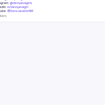
agram: 
@devsjavagirls
edIn: 
in/devsjavagirl
ube: 
@DevsJavaGirlBR
bers