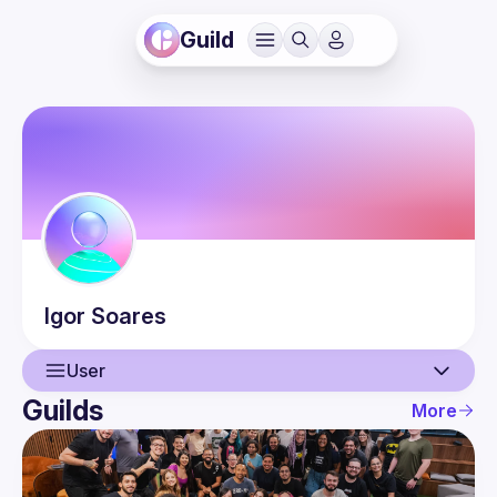
Guild
Igor
Soares
User
Guilds
More
User
Events