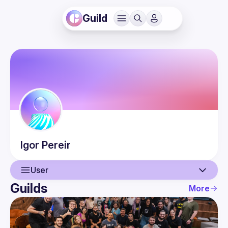
Guild
Igor
Pereir
User
Guilds
More
User
Events