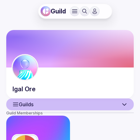
Guild
Igal
Ore
Guilds
Guild Memberships
User
Events