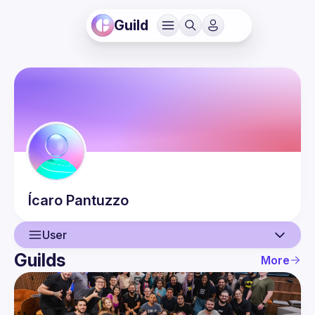
Guild
Ícaro
Pantuzzo
User
Guilds
More
User
Events