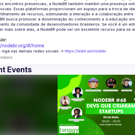
os encontros presenciais, a NodeBR também mantém uma presença online
ociais. Essas plataformas proporcionam um espaço para a troca de idei
BR busca promover a disseminação do conhecimento e a educação em Jav
ento da comunidade de desenvolvedores brasileiros. Se você é um entu
r mais sobre elas, a NodeBR pode ser um excelente recurso para se env
ite:
://nodebr.org/#/home
 siga nas demais redes sociais -> 
https://linktr.ee/nodebr
embers
t Events