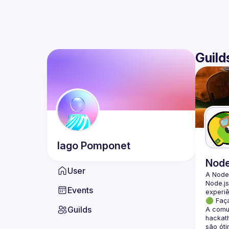
Guild
Iago
Pomponet
Nod
User
A Node
Node.js
Events
🟢 Faç
Guilds
A comun
hackath