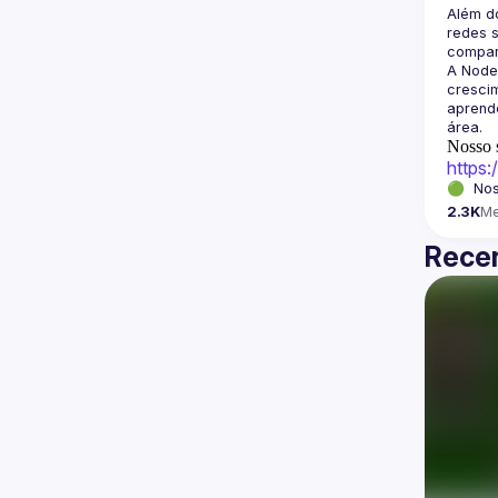
Além d
redes s
A Node
crescim
aprende
Nosso s
https
🟢  Nos
2.3K
M
Recen