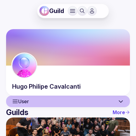
Guild
Hugo Philipe
Cavalcanti
User
Guilds
More
User
Events