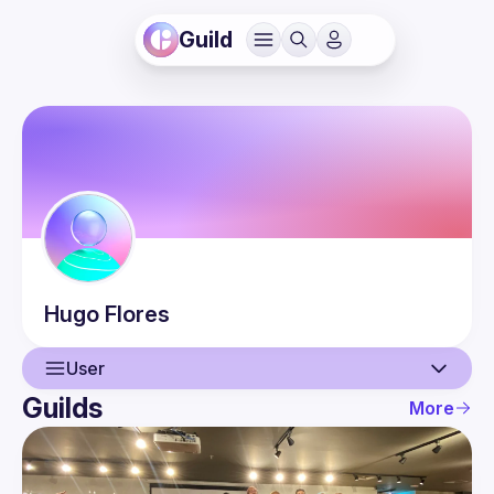
Guild
Hugo
Flores
User
Guilds
More
User
Events