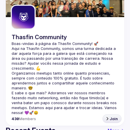
Guilds
Thasfin Community
Boas-vindas à página da 
Thasfin Community
! 🚀
Aqui na Thasfin Community, somos uma turma dedicada a 
dar aquela força para a galera que está 
começando na 
área ou passando por uma transição de carreira
. Nossa 
missão? Ajudar vocês nessa jornada de estudo e 
crescimento. 💪
Organizamos 
meetups tanto online quanto presenciais
, 
sempre com conteúdo 
100% gratuito.
 É tudo sobre 
aprendermos juntos e compartilhar aquele conhecimento 
maneiro. 🤓
E sabe o que mais? Adoramos ver nossos membros 
fazendo muito 
networking
, então não fique tímido(a) e 
venha bater um papo conosco durante nossos breaks nos 
meetups. Estamos aqui para ajudar e trocar ideias. Vamos 
nessa! 💜🚀😄
430
Members
Join