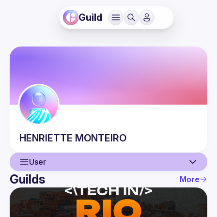
Guild
HENRIETTE
MONTEIRO
User
Guilds
More
User
Events