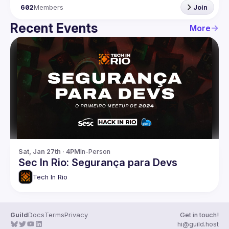
602
Members
Join
Recent Events
More
Sat, Jan 27th · 4PM
In-Person
Sec In Rio: Segurança para Devs
Tech In Rio
Guild
Docs
Terms
Privacy
Get in touch!
hi@guild.host