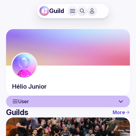
Guild
Hélio
Junior
User
Guilds
More
User
Guilds