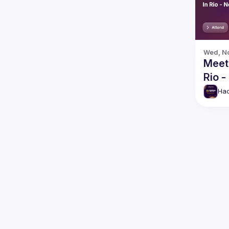
Wed, No
Meetu
Rio 
Hac