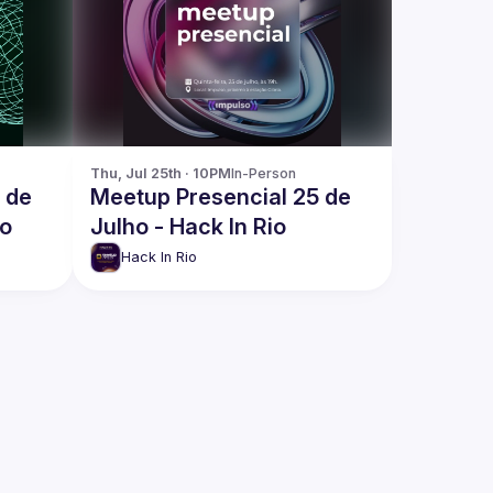
Thu, Jul 25th · 10PM
In-Person
 de
Meetup Presencial 25 de
io
Julho - Hack In Rio
Hack In Rio