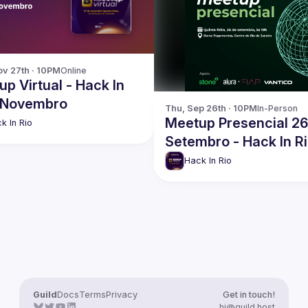
v 27th · 10PM
Online
p Virtual - Hack In
- Novembro
Thu, Sep 26th · 10PM
In-Person
Meetup Presencial 26
k In Rio
Setembro - Hack In R
Hack In Rio
Guild
Docs
Terms
Privacy
Get in touch!
hi@guild.host