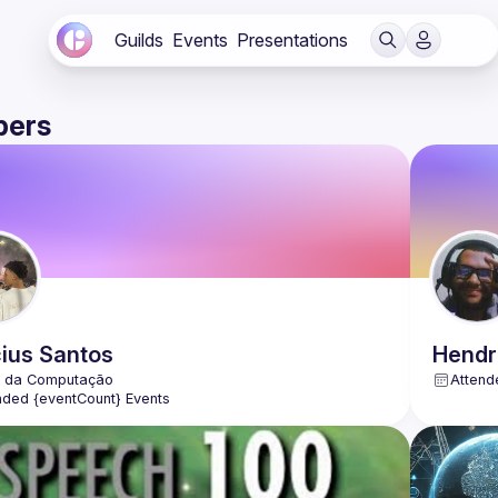
Guilds
Events
Presentations
ers
cius
Santos
Hendr
Attend
nded {eventCount} Events