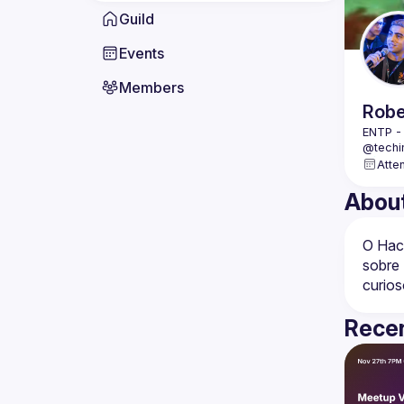
Guild
Events
Members
Robe
ENTP -
@techi
🧪 Ciê
Atte
Abou
O Hac
sobre 
Recen