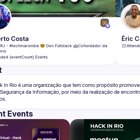
rto
Costa
Éric
C
 RJ - #techmaromba 🤓 Dev Fullstack 🤖Cofundador da 
Attend
nrio
ncia & Tecnologia🤖
nded {eventCount} Events
t
k In Rio é uma organização que tem como propósito promover
Segurança da Informação, por meio da realização de encontros 
t Events