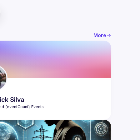
More
ick
Silva
ed {eventCount} Events