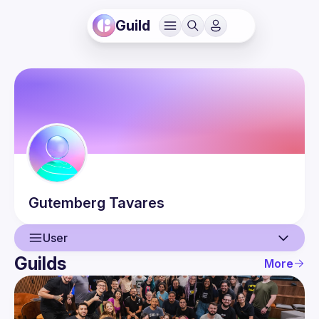
Guild
Gutemberg
Tavares
User
Guilds
More
User
Events