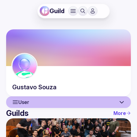
Guild
Gustavo
Souza
User
Guilds
More
User
Events