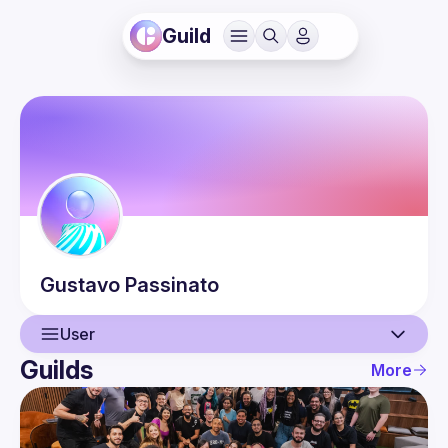
Guild
Gustavo
Passinato
User
Guilds
More
User
Guilds