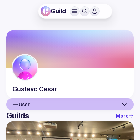
Guild
Gustavo
Cesar
User
Guilds
More
User
Events