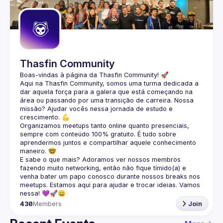
Guilds
Thasfin Community
Boas-vindas à página da 
Thasfin Community
! 🚀
Aqui na Thasfin Community, somos uma turma dedicada a 
dar aquela força para a galera que está 
começando na 
área ou passando por uma transição de carreira
. Nossa 
missão? Ajudar vocês nessa jornada de estudo e 
crescimento. 💪
Organizamos 
meetups tanto online quanto presenciais
, 
sempre com conteúdo 
100% gratuito.
 É tudo sobre 
aprendermos juntos e compartilhar aquele conhecimento 
maneiro. 🤓
E sabe o que mais? Adoramos ver nossos membros 
fazendo muito 
networking
, então não fique tímido(a) e 
venha bater um papo conosco durante nossos breaks nos 
meetups. Estamos aqui para ajudar e trocar ideias. Vamos 
nessa! 💜🚀😄
430
Members
Join