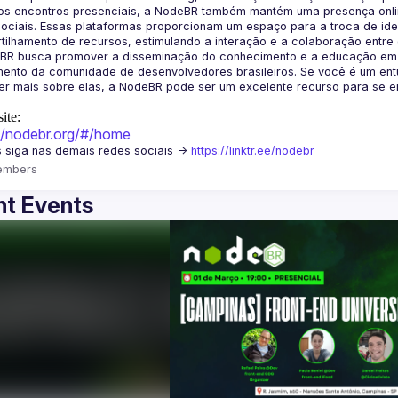
os encontros presenciais, a NodeBR também mantém uma presença online
ociais. Essas plataformas proporcionam um espaço para a troca de idei
BR busca promover a disseminação do conhecimento e a educação em Jav
ento da comunidade de desenvolvedores brasileiros. Se você é um entu
r mais sobre elas, a NodeBR pode ser um excelente recurso para se env
ite:
://nodebr.org/#/home
 siga nas demais redes sociais -> 
https://linktr.ee/nodebr
embers
t Events