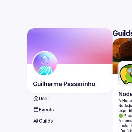
Guild
Guilherme
Passarinho
Nod
User
A Node
Node.js
Events
🟢 Faç
Guilds
A comun
hackath