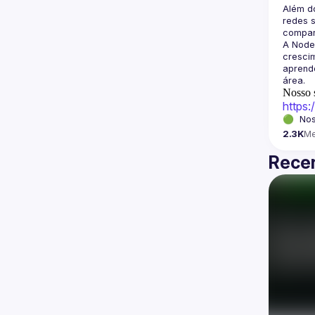
Além d
redes s
A Node
crescim
aprende
Nosso s
https
🟢  Nos
2.3K
M
Recen