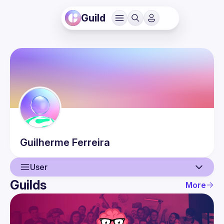
Guild
Guilherme
Ferreira
User
Guilds
More
User
Events