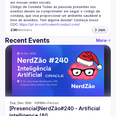
em nossas redes sociais.
Código de Conduta
 Todas as pessoas presentes nos 
eventos devem se comprometer em seguir o código de 
conduta, que visa proporcionar um ambiente saudável e 
livre de assédios. Tem alguma dúvida? Conheça nosso 
COC: 
https://pt-br.confcodeofconduct.com/
236
Members
Join
Recent Events
More
Tue, Dec 16th · 10PM
In-Person
[Presencial]NerdZão#240 - Artificial
intelligence (AI)