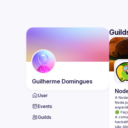
Guild
Guilherme
Domingues
Nod
User
A Node
Node.js
Events
🟢 Faç
Guilds
A comun
hackath