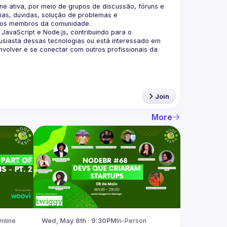
 ativa, por meio de grupos de discussão, fóruns e 
as, dúvidas, solução de problemas e 
aScript e Node.js, contribuindo para o 
siasta dessas tecnologias ou está interessado em 
olver e se conectar com outros profissionais da 
Join
More
nline
Wed, May 8th · 9:30PM
In-Person