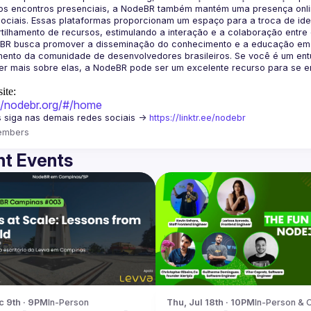
os encontros presenciais, a NodeBR também mantém uma presença online
ociais. Essas plataformas proporcionam um espaço para a troca de idei
BR busca promover a disseminação do conhecimento e a educação em Jav
ento da comunidade de desenvolvedores brasileiros. Se você é um entu
r mais sobre elas, a NodeBR pode ser um excelente recurso para se env
ite:
://nodebr.org/#/home
 siga nas demais redes sociais -> 
https://linktr.ee/nodebr
embers
t Events
c 9th · 9PM
In-Person
Thu, Jul 18th · 10PM
In-Person & O