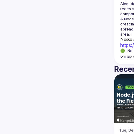
Além d
redes s
A Node
crescim
aprende
Nosso s
https
🟢  Nos
2.3K
M
Recen
Tue, De