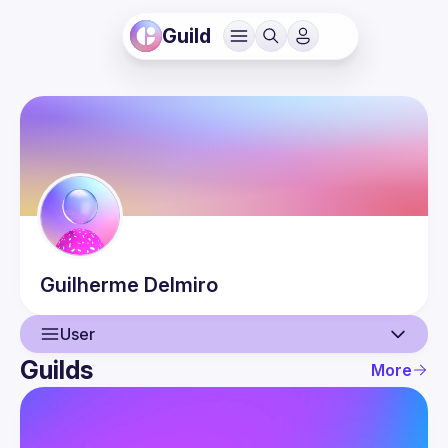
Guild
Guilherme
Delmiro
User
Guilds
More
User
Events