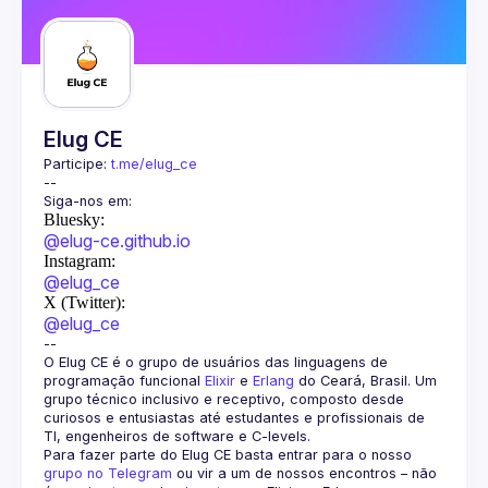
Guilds
Elug CE
Participe: 
t.me/elug_ce
Bluesky:
@elug-ce.github.io
Instagram:
@elug_ce
X (Twitter):
@elug_ce
O Elug CE é o grupo de usuários das linguagens de 
programação funcional 
Elixir
 e 
Erlang
 do Ceará, Brasil. Um 
grupo técnico inclusivo e receptivo, composto desde 
curiosos e entusiastas até estudantes e profissionais de 
TI, engenheiros de software e C-levels.
Para fazer parte do Elug CE basta entrar para o nosso 
grupo no Telegram
 ou vir a um de nossos encontros – não 