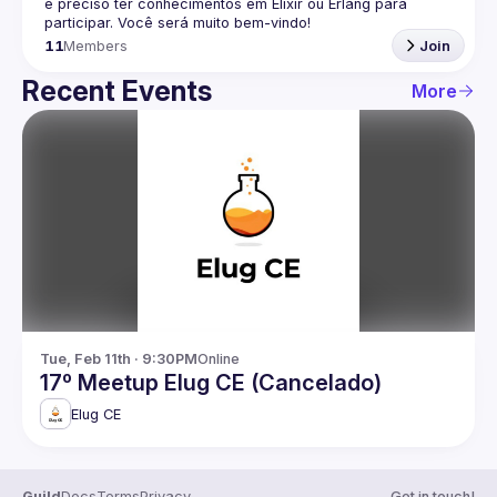
é preciso ter conhecimentos em Elixir ou Erlang para 
participar. Você será muito bem-vindo!
11
Members
Join
Recent Events
More
Tue, Feb 11th · 9:30PM
Online
17º Meetup Elug CE (Cancelado)
Elug CE
Guild
Docs
Terms
Privacy
Get in touch!