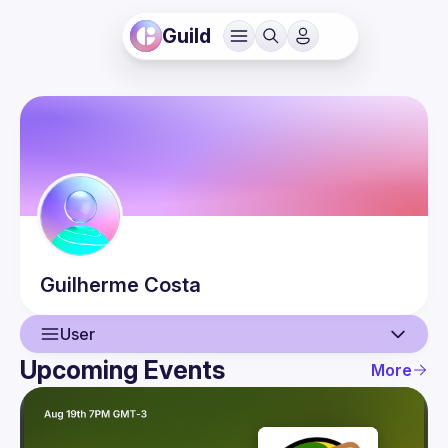
Guild
Guilherme
Costa
User
Upcoming Events
More
User
Events