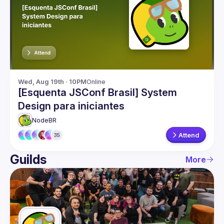
Guilds
Wed, Aug 19th · 10PM
Online
[Esquenta JSConf Brasil] System
Design para iniciantes
NodeBR
Attend
35
Guilds
More