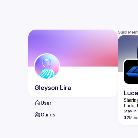
Guild Mem
Gleyson
Lira
Luca
Sharin
User
Porto, 
Stay in 
Guilds
Explore
17
Mem
https: