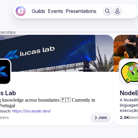
Guilds
Events
Presentations
berships
s Lab
Node
g knowledge across boundaries
🇵🇹 Currently in
A NodeBR
Portugal
linguage
execução 
touch: 
https://lucaslab.dev/
programad
: 
https://lucaslab.bio.link/
bers
Join
2.3K
Mem
conhecime
Grupo wpp: 
//chat.whatsapp.com/CNCWlOcnehWIB4LCJ7FVFJ
🟢 Faça 
https://d