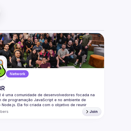
Network
BR
 é uma comunidade de desenvolvedores focada na 
m de programação JavaScript e no ambiente de 
Node.js. Ela foi criada com o objetivo de reunir 
ores brasileiros interessados em compartilhar 
bers
Join
ntos, trocar experiências e fortalecer a comunidade 
parte da nossa comunidade no Discord ->
iscord.gg/rbNpcCu4