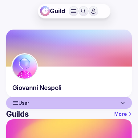
Guild
Giovanni
Nespoli
User
Guilds
More
User
Events