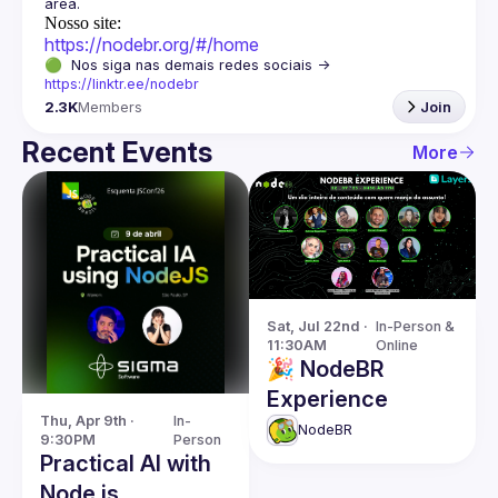
Nosso site:
https://nodebr.org/#/home
🟢  Nos siga nas demais redes sociais -> 
https://linktr.ee/nodebr
2.3K
Members
Join
Recent Events
More
Sat, Jul 22nd · 
In-Person & 
11:30AM
Online
🎉 NodeBR
Experience
Thu, Apr 9th · 
In-
NodeBR
9:30PM
Person
Practical AI with
Node.js