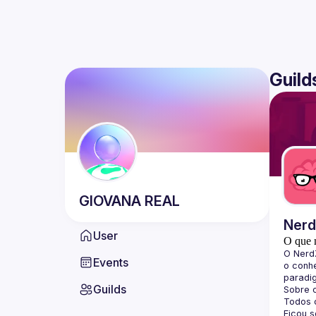
Guild
GIOVANA
REAL
Ner
User
O que 
O 
Nerd
Events
o conhe
paradi
Guilds
Sobre 
Todos o
Ficou 