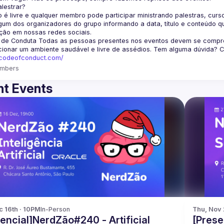
lestrar?
 é livre e qualquer membro pode participar ministrando palestras, curso
um dos organizadores do grupo informando a data, título e conteúdo q
ção em nossas redes sociais.
 de Conduta
 Todas as pessoas presentes nos eventos devem se comprom
cionar um ambiente saudável e livre de assédios. Tem alguma dúvida? 
fcodeofconduct.com/
mbers
t Events
c 16th · 10PM
In-Person
Thu, Nov 
encial]NerdZão#240 - Artificial
[Prese