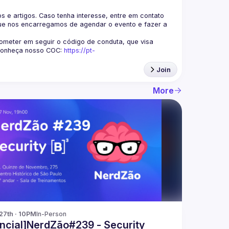
s e artigos. Caso tenha interesse, entre em contato 
ue nos encarregamos de agendar o evento e fazer a 
eter em seguir o código de conduta, que visa 
Conheça nosso COC: 
https://pt-
Join
More
27th · 10PM
In-Person
ncial]NerdZão#239 - Security