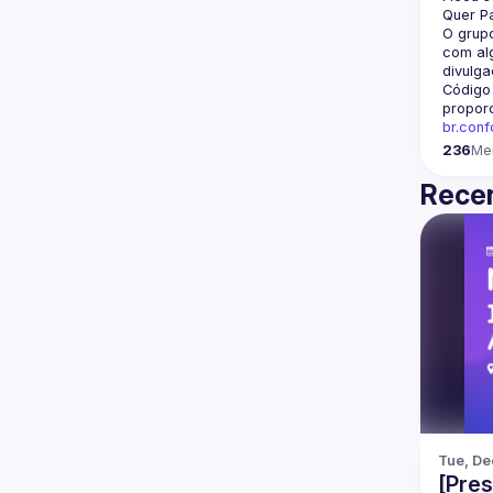
Quer Pa
O grupo
com alg
divulga
Código
propor
br.con
236
Me
Recen
Tue, De
[Pres