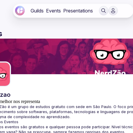
Guilds
Events
Presentations
s
dzao
melhor nos representa
Zão
 é um grupo de estudos gratuito com sede em São Paulo. O foco pri
cimento sobre softwares, plataformas, tecnologias e linguagens de pr
gma de complexidade no aprendizado.
os Eventos
s eventos são gratuitos e qualquer pessoa pode participar. Nível técni
sem vaga? Não se preocupe, sempre fazemos reprises dos eventos.