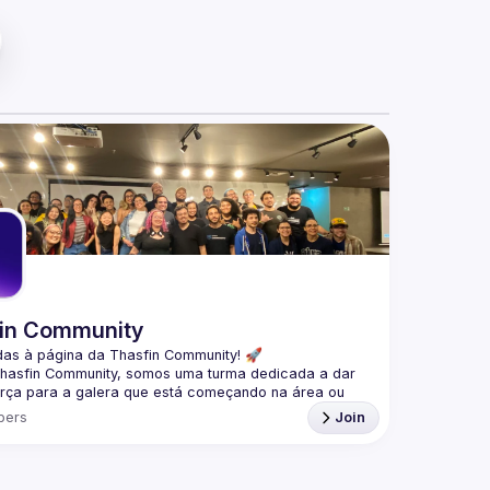
in Community
das à página da 
Thasfin Community
! 🚀
Thasfin Community, somos uma turma dedicada a dar 
rça para a galera que está 
começando na área ou 
 por uma transição de carreira
. Nossa missão? 
bers
Join
ocês nessa jornada de estudo e crescimento. 💪
mos 
meetups tanto online quanto presenciais
, sempre 
eúdo 
100% gratuito.
 É tudo sobre aprendermos juntos 
tilhar aquele conhecimento maneiro. 🤓