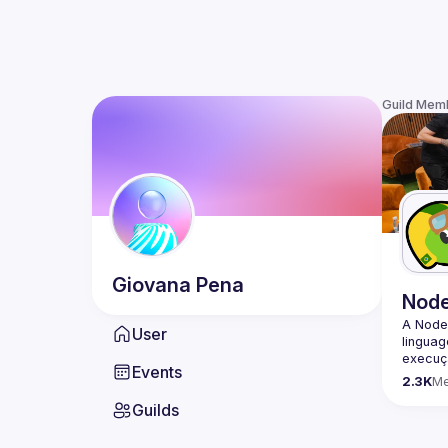
Guild Mem
Giovana
Pena
Nod
A Node
User
lingua
execuçã
Events
program
2.3K
M
conheci
Guilds
🟢 Faç
https:/