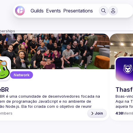
Guilds
Events
Presentations
berships
Network
eBR
Thasf
BR é uma comunidade de desenvolvedores focada na 
Boas-vin
gem de programação JavaScript e no ambiente de 
Aqui na 
o Node.js. Ela foi criada com o objetivo de reunir 
aquela fo
adores brasileiros interessados em compartilhar 
passando
embers
Join
430
Mem
mentos, trocar experiências e fortalecer a comunidade 
Ajudar v
Organiza
a parte da nossa comunidade no Discord ->
com cont
/discord.gg/rbNpcCu4
e compar