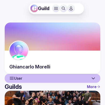
Guild
Ghiancarlo
Morelli
User
Guilds
More
User
Events