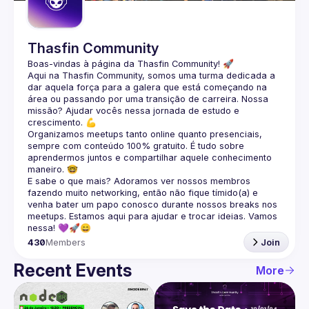
Thasfin Community
Boas-vindas à página da 
Thasfin Community
! 🚀
Aqui na Thasfin Community, somos uma turma dedicada a 
dar aquela força para a galera que está 
começando na 
área ou passando por uma transição de carreira
. Nossa 
missão? Ajudar vocês nessa jornada de estudo e 
crescimento. 💪
Organizamos 
meetups tanto online quanto presenciais
, 
sempre com conteúdo 
100% gratuito.
 É tudo sobre 
aprendermos juntos e compartilhar aquele conhecimento 
maneiro. 🤓
E sabe o que mais? Adoramos ver nossos membros 
fazendo muito 
networking
, então não fique tímido(a) e 
venha bater um papo conosco durante nossos breaks nos 
meetups. Estamos aqui para ajudar e trocar ideias. Vamos 
nessa! 💜🚀😄
430
Members
Join
Recent Events
More