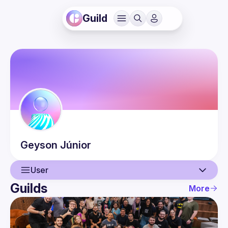
Guild
Geyson
Júnior
User
Guilds
More
User
Events