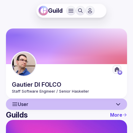
Guild
Gautier
DI FOLCO
User
Guilds
More
User
Events