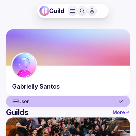
Guild
Gabrielly
Santos
User
Guilds
More
User
Events